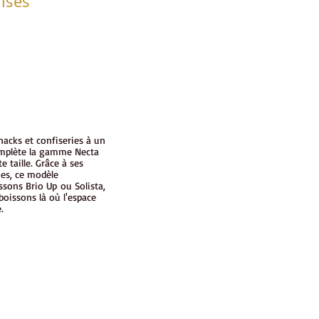
ises
nacks et confiseries à un
mplète la gamme Necta
e taille. Grâce à ses
es, ce modèle
ssons Brio Up ou Solista,
boissons là où l'espace
e.