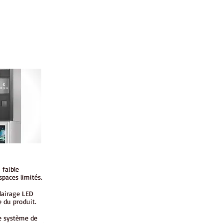
 faible
paces limités.
lairage LED
 du produit.
le système de