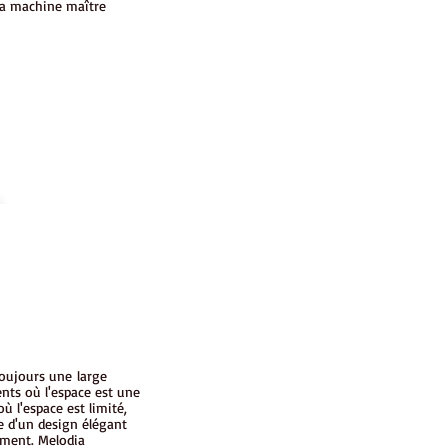
la machine maître
toujours une large
nts où l'espace est une
 l'espace est limité,
re d'un design élégant
ement. Melodia