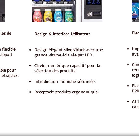
Ele
ies de
Design & Interface Utilisateur
Imp
 flexible
Design élégant silver/black avec une
ava
rapport
grande vitrine éclairée par LED.
Con
Clavier numérique capacitif pour la
réc
able pour
sélection des produits.
log
 tetrapack.
Introduction monnaie sécurisée.
Ele
EP
Réceptacle produits ergonomique.
Aff
car